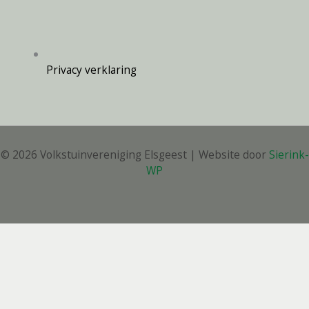
Privacy verklaring
© 2026 Volkstuinvereniging Elsgeest | Website door
Sierink-
WP