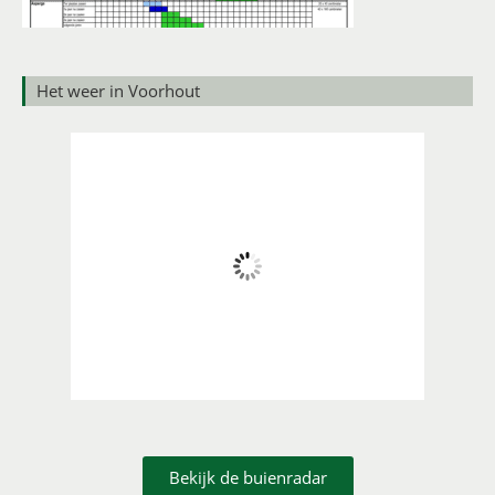
Het weer in Voorhout
04:23,
6 augustus 2026
17
°C
Wind Gust:
24 Km/h
Clouds:
29%
74 %
1017 mb
18 Km/h
Bekijk de buienradar