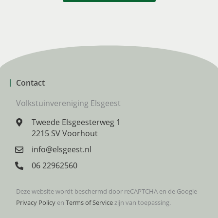
Contact
Volkstuinvereniging Elsgeest
Tweede Elsgeesterweg 1
2215 SV Voorhout
info@elsgeest.nl
06 22962560
Deze website wordt beschermd door reCAPTCHA en de Google
Privacy Policy
en
Terms of Service
zijn van toepassing.