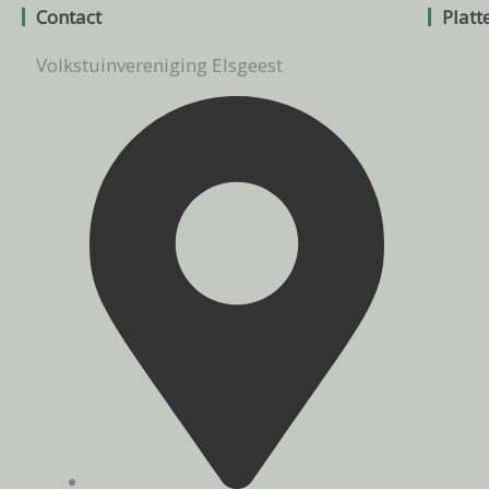
Contact
Platt
Volkstuinvereniging Elsgeest