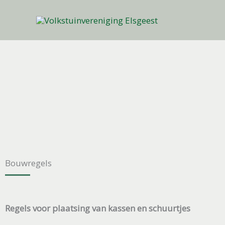
Ga
naar
de
inhoud
Bouwregels
Regels voor plaatsing van kassen en schuurtjes