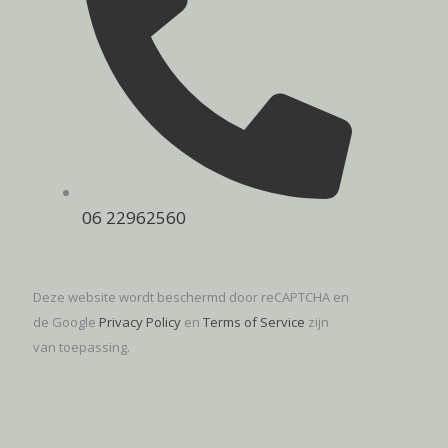
06 22962560
Deze website wordt beschermd door reCAPTCHA en
de Google
Privacy Policy
en
Terms of Service
zijn
van toepassing.