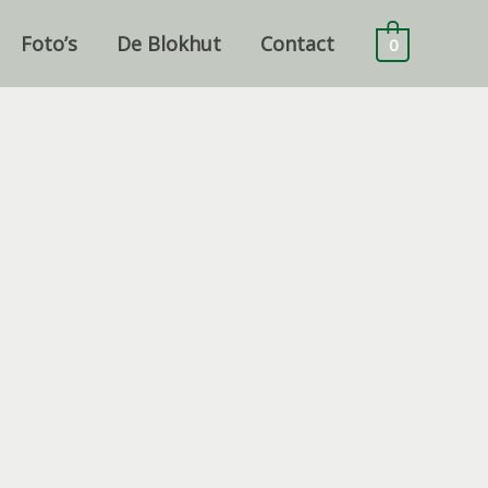
Foto’s
De Blokhut
Contact
0