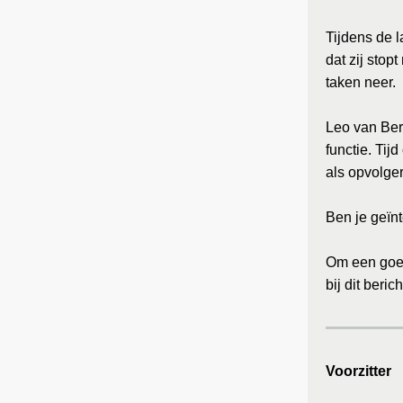
Tijdens de 
dat zij stop
taken neer.
Leo van Berk
functie. Tij
als opvolger
Ben je geïn
Om een goed 
bij dit ber
Voorzitter