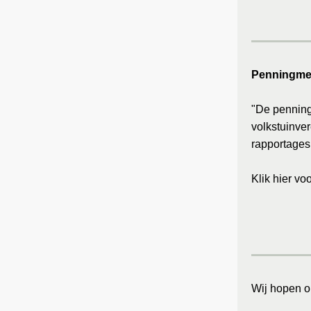
Penningme
"De penning
volkstuinve
rapportages
Klik hier vo
Wij hopen op