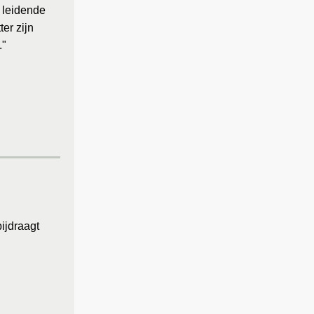
n leidende
er zijn
."
ijdraagt