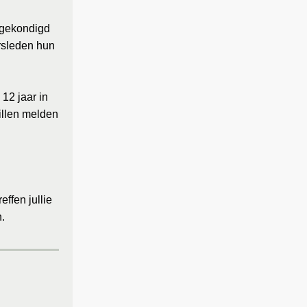
ngekondigd
rsleden hun
12 jaar in
willen melden
ffen jullie
.